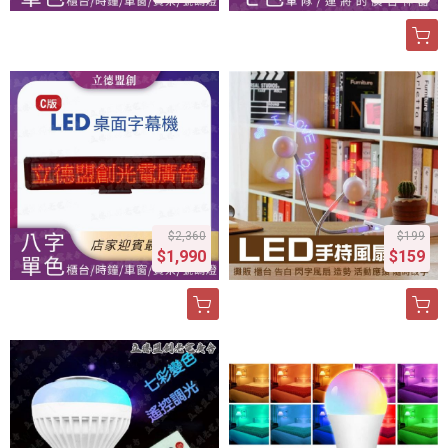
$2,360
$199
$1,990
$159