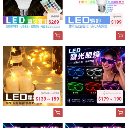
$490
$399
$269
$199
$250 ~ 290
$250 ~ 300
$139 ~ 159
$179 ~ 190