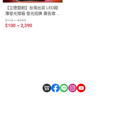
【立德盟創】台灣出貨 LED超
薄發光燈箱 發光招牌 廣告燈箱
菜單招牌 廣告燈箱 LED燈箱/招
$110 ~ 4,500
牌 展示架 抽換燈片 壓克力磁
$100 ~ 2,390
吸款 (可懸掛 櫃台立式 可隨時
抽換廣告燈片)
關於
全部商品
付款方式說明
隱私權條款