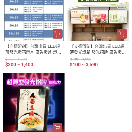
【立德盟創】台灣出貨 LED超
【立德盟創】台灣出貨 LED超
薄發光燈箱燈片 廣告燈片 燈片
薄發光燈箱 發光招牌 廣告燈箱
印刷
菜單招牌 廣告燈箱 LED燈箱/招
$550 ~ 1,700
$120 ~ 4,900
牌 展示架 抽換燈片(可懸掛 加
$300 ~ 1,400
$100 ~ 3,590
購鐵架 水晶質感鏡面)